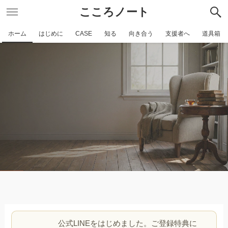
こころノート
ホーム
はじめに
CASE
知る
向き合う
支援者へ
道具箱
公式LINEをはじめました。ご登録特典に