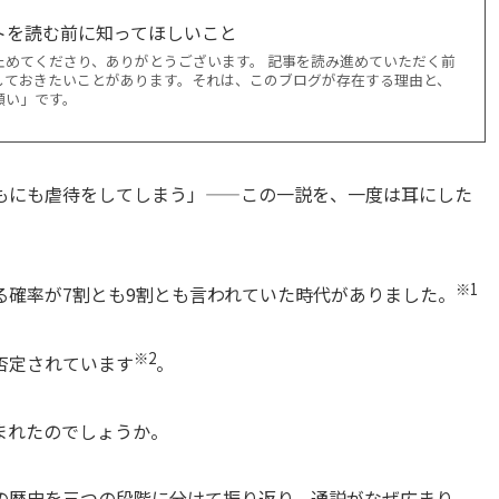
トを読む前に知ってほしいこと
止めてくださり、ありがとうございます。 記事を読み進めていただく前
しておきたいことがあります。それは、このブログが存在する理由と、
願い」です。
もにも虐待をしてしまう」——この一説を、一度は耳にした
※1
る確率が7割とも9割とも言われていた時代がありました。
※2
否定されています
。
まれたのでしょうか。
の歴史を三つの段階に分けて振り返り、通説がなぜ広まり、