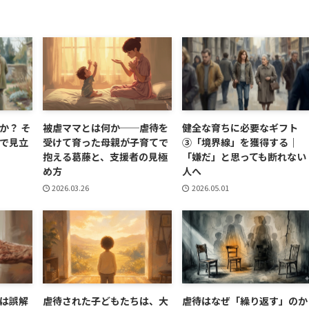
か？ そ
被虐ママとは何か──虐待を
健全な育ちに必要なギフト
で見立
受けて育った母親が子育てで
③「境界線」を獲得する｜
抱える葛藤と、支援者の見極
「嫌だ」と思っても断れない
め方
人へ
2026.03.26
2026.05.01
は誤解
虐待された子どもたちは、大
虐待はなぜ「繰り返す」のか