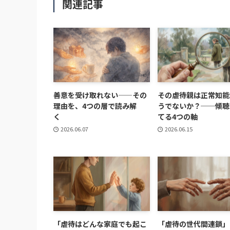
関連記事
善意を受け取れない——その
その虐待親は正常知能
理由を、4つの層で読み解
うでないか？──傾聴
く
てる4つの軸
2026.06.07
2026.06.15
「虐待はどんな家庭でも起こ
「虐待の世代間連鎖」