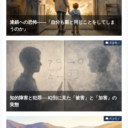
連鎖への恐怖——「自分も親と同じことをしてしま
うのか」
支援者へ
知的障害と犯罪──IQ別に見た「被害」と「加害」の
実態
向き合う