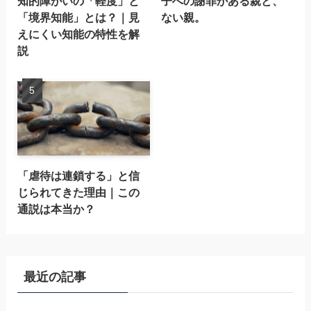
知的障がいの「軽度」と
子への謝罪がある親と、
「境界知能」とは？｜見
ない親。
えにくい知能の特性を解
説
「虐待は連鎖する」と信
じられてきた理由｜この
通説は本当か？
最近の記事