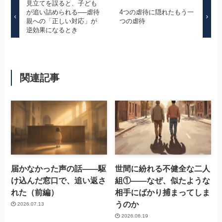
見立てを誤ると、子ども
が追い詰められる──虐待
4つの虐待に隠れたもう一
親への「正しい対応」が
つの虐待
逆効果になるとき
関連記事
届かなかった声の話——駆
世間に紛れる不健全な二人
け込んだ窓口で、追い返さ
組①——なぜ、似たような
れた（前編）
相手にばかり捕まってしま
うのか
2026.07.13
2026.06.19