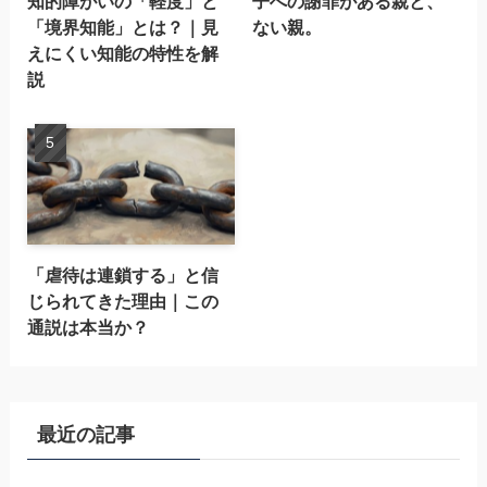
知的障がいの「軽度」と
子への謝罪がある親と、
「境界知能」とは？｜見
ない親。
えにくい知能の特性を解
説
「虐待は連鎖する」と信
じられてきた理由｜この
通説は本当か？
最近の記事