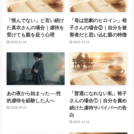
「恨んでない」と言い続け
「母は悲劇のヒロイン」裕
た真衣さんの場合｜虐待を
子さんの場合②｜自分を被
受けても親を庇う心理
害者だと思い込む親の特徴
2025.12.16
2025.12.15
あの夜から始まった──性
「普通になれない私」裕子
的虐待を経験した人へ
さんの場合①｜自分を責め
続けた虐待サバイバーの告
2026.05.22
白
2025.12.15