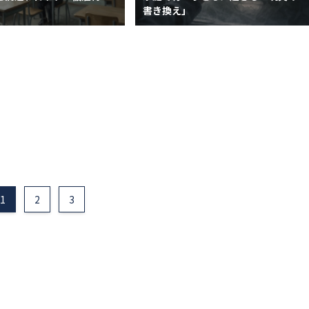
書き換え」
1
2
3