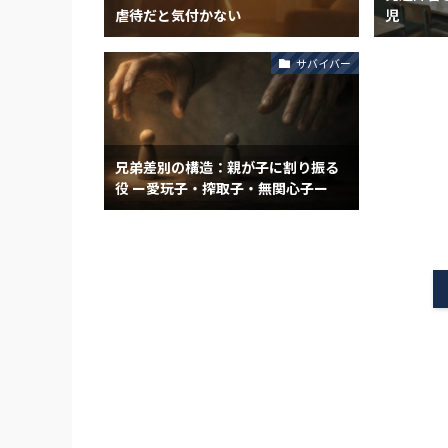
虐待だと気付かない
児
サバイバー
兄弟差別の構造：親が子に割り振る
役 ー愛玩子・搾取子・無関心子ー