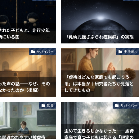
された子どもと、非行少年
所にいる国
「乳幼児揺さぶられ症候群」の実態
サバイバー
支援者へ
「虐待はどんな家庭でも起こりう
った声の話——なぜ、その
る」は本当か｜研究者たちが見落と
なかったのか（後編）
してきたもの
知る
サバイバー
歪めて生きるしかなかった──虐待
と間違われやすい被虐待
家庭で育つ子どもに起きる「現実の